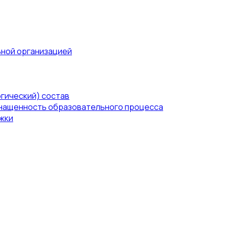
ьной организацией
гический) состав
нащенность образовательного процесса
жки