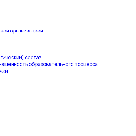
ьной организацией
гический) состав
нащенность образовательного процесса
жки