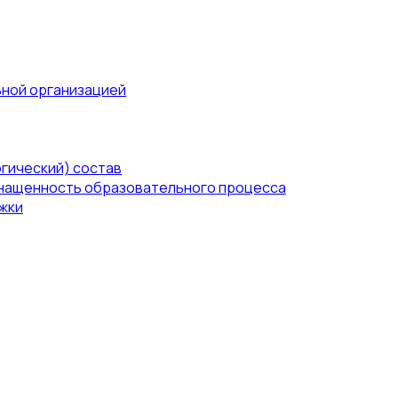
ьной организацией
гический) состав
нащенность образовательного процесса
жки