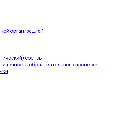
ьной организацией
гический) состав
нащенность образовательного процесса
жки