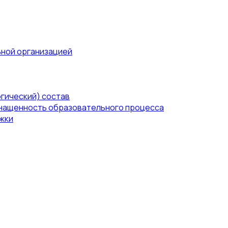
ьной организацией
гический) состав
нащенность образовательного процесса
жки