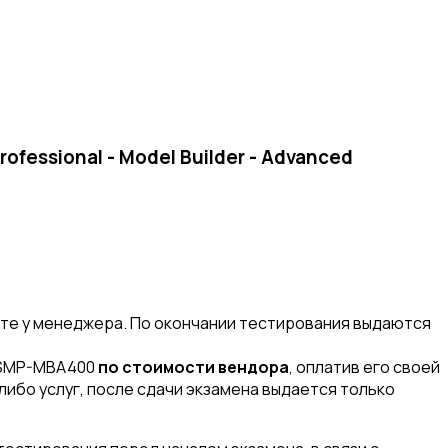
essional - Model Builder - Advanced
е у менеджера. По окончании тестирования выдаются
CSMP-MBA400
по стоимости вендора
, оплатив его своей
либо услуг, после сдачи экзамена выдается только