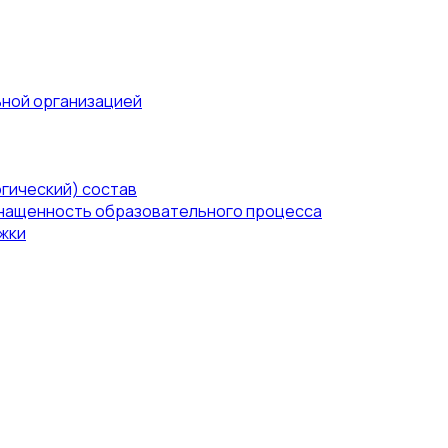
ьной организацией
гический) состав
нащенность образовательного процесса
жки