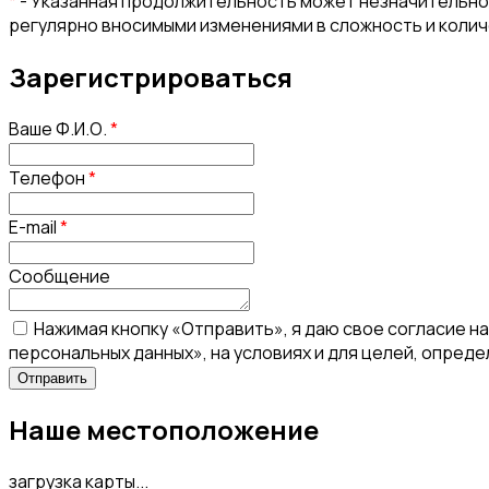
*
- Указанная продолжительность может незначительно 
регулярно вносимыми изменениями в сложность и коли
Зарегистрироваться
Ваше Ф.И.О.
*
Телефон
*
E-mail
*
Сообщение
Нажимая кнопку «Отправить», я даю свое согласие н
персональных данных», на условиях и для целей, опред
Наше местоположение
загрузка карты...