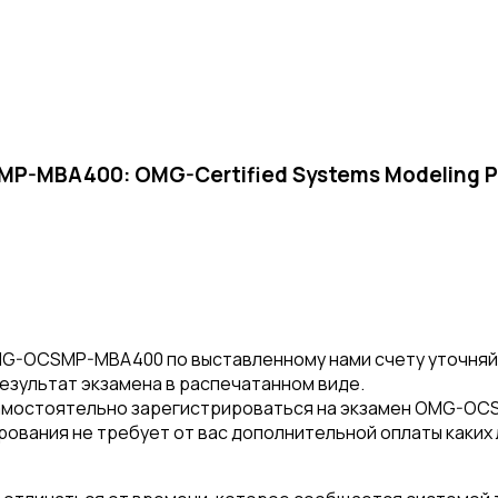
MBA400: OMG-Certified Systems Modeling Prof
G-OCSMP-MBA400 по выставленному нами счету уточняйт
результат экзамена в распечатанном виде.
амостоятельно зарегистрироваться на экзамен OMG-O
рования не требует от вас дополнительной оплаты каких 