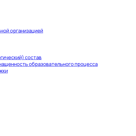
ьной организацией
гический) состав
нащенность образовательного процесса
жки