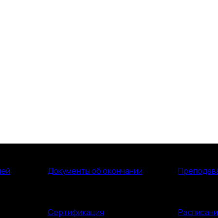
лей
Документы об окончании
Преподав
Сертификация
Расписан