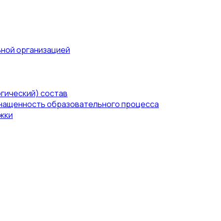
ьной организацией
гический) состав
нащенность образовательного процесса
жки