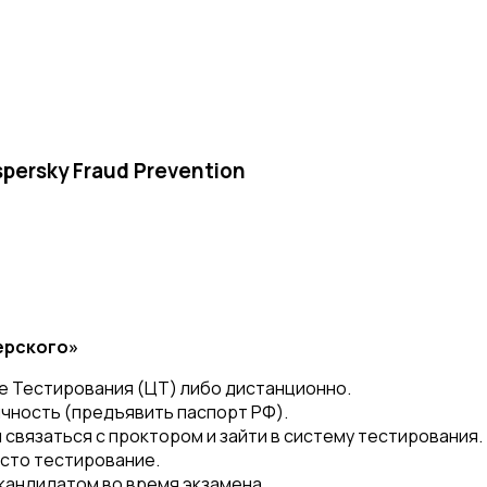
persky Fraud Prevention
ерского»
е Тестирования (ЦТ) либо дистанционно.
чность (предъявить паспорт РФ).
н связаться с проктором и зайти в систему тестирования.
есто тестирование.
кандидатом во время экзамена.