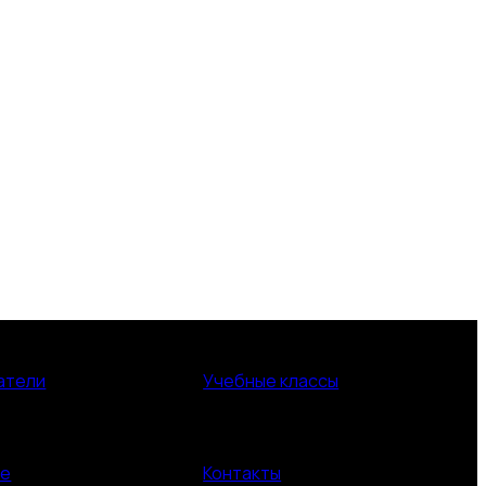
атели
Учебные классы
ие
Контакты