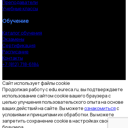
Преподаватели
Учебные классы
Обучение
Каталог обучения
Экзамены
Сертификация
Расписание
Контакты
+7 (812) 718-6184
СПб, Московский пр. 118
© 2000-2026 УЦ компании «ЭВРИКА»
Сайт использует файлы cookie
Продолжая работу с edu.eureca.ru, вы подтверждаете
использование сайтом cookie вашего браузера с
целью улучшения пользовательского опыта на основе
ваших действий на сайте. Вы можете
ознакомиться
с
условиями и принципами их обработки. Вы можете
запретить сохранение cookie в настройках своего
браузера.