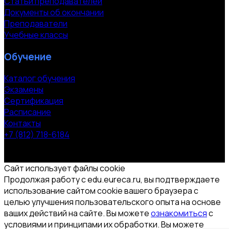
Статьи преподавателей
Документы об окончании
Преподаватели
Учебные классы
Обучение
Каталог обучения
Экзамены
Сертификация
Расписание
Контакты
+7 (812) 718-6184
СПб, Московский пр. 118
© 2000-2026 УЦ компании «ЭВРИКА»
Сайт использует файлы cookie
Продолжая работу с edu.eureca.ru, вы подтверждаете
использование сайтом cookie вашего браузера с
целью улучшения пользовательского опыта на основе
ваших действий на сайте. Вы можете
ознакомиться
с
условиями и принципами их обработки. Вы можете