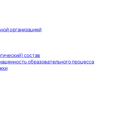
ьной организацией
гический) состав
нащенность образовательного процесса
жки