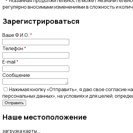
*
- Указанная продолжительность может незначительно 
регулярно вносимыми изменениями в сложность и коли
Зарегистрироваться
Ваше Ф.И.О.
*
Телефон
*
E-mail
*
Сообщение
Нажимая кнопку «Отправить», я даю свое согласие н
персональных данных», на условиях и для целей, опред
Наше местоположение
загрузка карты...