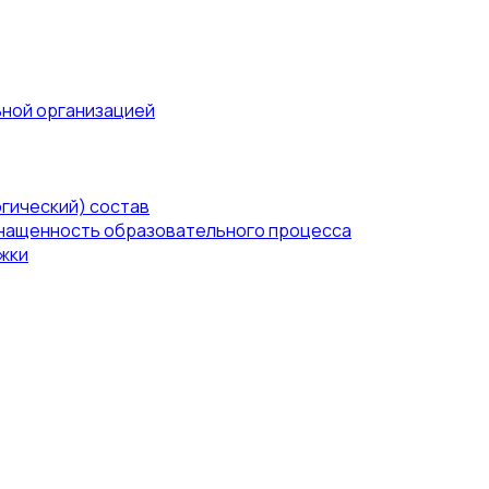
ьной организацией
гический) состав
нащенность образовательного процесса
жки