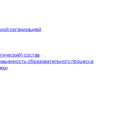
ьной организацией
гический) состав
нащенность образовательного процесса
жки