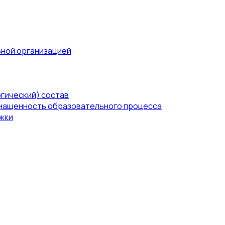
ьной организацией
гический) состав
нащенность образовательного процесса
жки