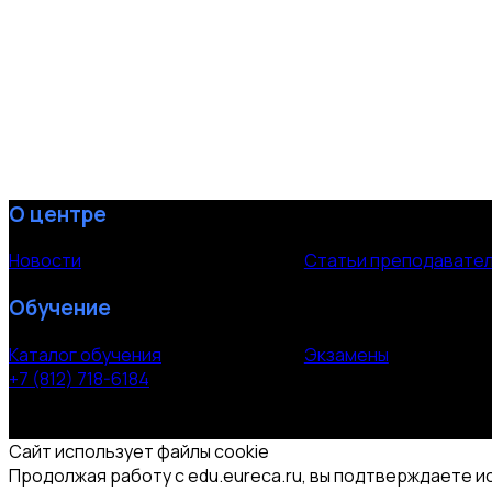
О центре
Новости
Статьи преподавате
Обучение
Каталог обучения
Экзамены
+7 (812) 718-6184
СПб, Московский пр. 118
© 2000-2026 УЦ компании «ЭВРИКА»
Сайт использует файлы cookie
Продолжая работу с edu.eureca.ru, вы подтверждаете и