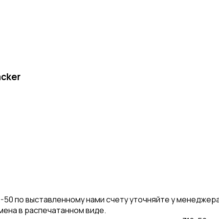
acker
-50 по выставленному нами счету уточняйте у менеджер
амена в распечатанном виде.