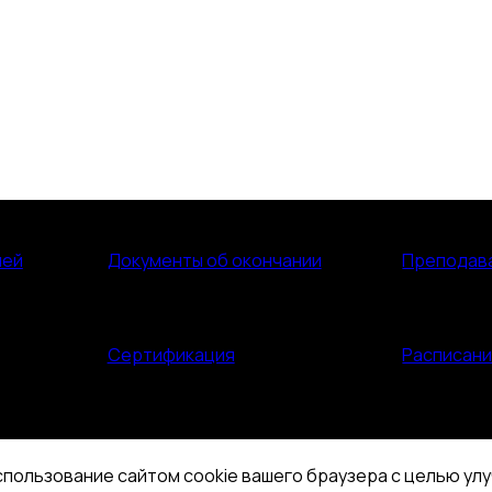
лей
Документы об окончании
Преподав
Сертификация
Расписан
спользование сайтом cookie вашего браузера с целью ул