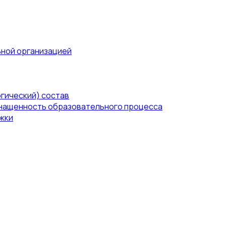
ьной организацией
гический) состав
нащенность образовательного процесса
жки