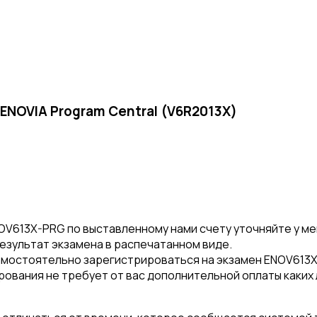
ENOVIA Program Central (V6R2013X)
V613X-PRG по выставленному нами счету уточняйте у м
результат экзамена в распечатанном виде.
амостоятельно зарегистрироваться на экзамен ENOV613
рования не требует от вас дополнительной оплаты каких 