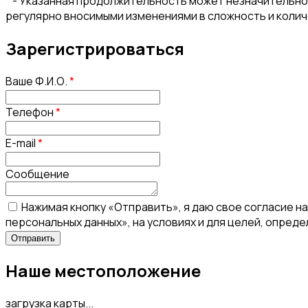
*
- Указанная продолжительность может незначительно 
регулярно вносимыми изменениями в сложность и коли
Зарегистрироваться
Ваше Ф.И.О.
*
Телефон
*
E-mail
*
Сообщение
Нажимая кнопку «Отправить», я даю свое согласие н
персональных данных», на условиях и для целей, опред
Наше местоположение
загрузка карты...