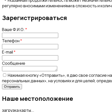
*
- Указанная продолжительность может незначительно 
регулярно вносимыми изменениями в сложность и коли
Зарегистрироваться
Ваше Ф.И.О.
*
Телефон
*
E-mail
*
Сообщение
Нажимая кнопку «Отправить», я даю свое согласие н
персональных данных», на условиях и для целей, опред
Наше местоположение
загрузка карты...