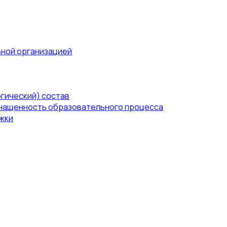
ьной организацией
гический) состав
нащенность образовательного процесса
жки