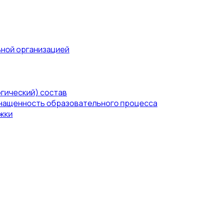
ьной организацией
гический) состав
нащенность образовательного процесса
жки