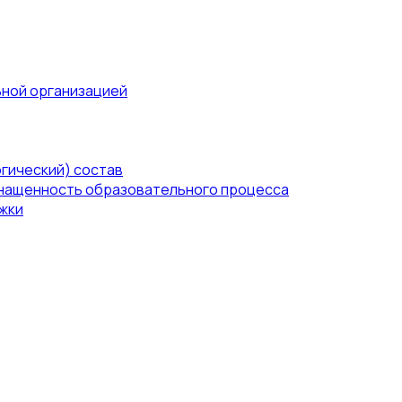
ьной организацией
гический) состав
нащенность образовательного процесса
жки