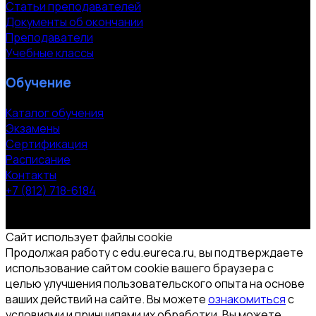
Статьи преподавателей
Документы об окончании
Преподаватели
Учебные классы
Обучение
Каталог обучения
Экзамены
Сертификация
Расписание
Контакты
+7 (812) 718-6184
СПб, Московский пр. 118
© 2000-2026 УЦ компании «ЭВРИКА»
Сайт использует файлы cookie
Продолжая работу с edu.eureca.ru, вы подтверждаете
использование сайтом cookie вашего браузера с
целью улучшения пользовательского опыта на основе
ваших действий на сайте. Вы можете
ознакомиться
с
условиями и принципами их обработки. Вы можете