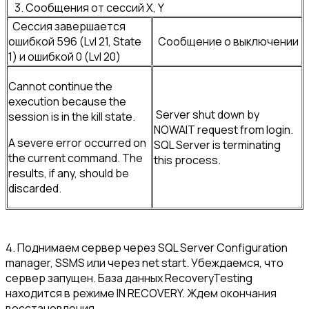
3. Сообщения от сессий X, Y
Сессия завершается
ошибкой 596 (Lvl 21, State
Сообщение о выключении
1) и ошибкой 0 (Lvl 20)
Cannot continue the
execution because the
Server shut down by
session is in the kill state.
NOWAIT request from login.
A severe error occurred on
SQL Server is terminating
the current command. The
this process.
results, if any, should be
discarded.
4. Поднимаем сервер через SQL Server Configuration
manager, SSMS или через net start. Убеждаемся, что
сервер запущен. База данных RecoveryTesting
находится в режиме IN RECOVERY. Ждем окончания
восстановления.