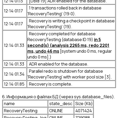
12:14:01.13
[DbId:19] ADR enabled for the database.
1 transactions rolled back in database
12:14:01.17
'RecoveryTesting' (19:0).
Recovery is writing a checkpoint in database
12:14:01.17
'RecoveryTesting' (19).
Recovery completed for database
RecoveryTesting (database ID 19)
in 5
12:14:01.33
second(s) (analysis 2265 ms, redo 2201
ms, undo 46 ms
[system undo 0 ms, regular
undo 0 ms].)
12:14:01.33
ADR enabled for the database.
Parallel redo is shutdown for database
12:14:01.34
'RecoveryTesting' with worker pool size [3].
12:14:01.85
Recovery is complete.
6. Информация о файлах БД (через sys.database_files).
name
state_desc
Size (Kb)
RecoveryTesting
ONLINE
4071424
RecoveryTesting_log
ONLINE
729088