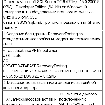
Сервер: Microsoft SQL Server 2019 (RTM) - 15.0.2000.5
(X64) - Developer Edition (64-bit) on Windows 10
Enterprise 10.0. Обоудование: Intel Core i5-8400 2.8
GHz; 8 GB RAM, SSD
Клиент: SSMS/sqlcmd. Протокол подключения: Shared
memory
1. Создание базы данных RecoveryTesting со
стандартными настройками, модель восстановления
- FULL
-- Test database ARIES behavior
USE master
GO
CREATE DATABASE RecoveryTesting;
GO -- SIZE = 8192KB , MAXSIZE = UNLIMITED, FILEGROWTH
= 65536KB; LOGSIZE = 8192KB
2. Массовая вставка данных и ожидание аварийной
остановки сервера
Y: Открытие другого
X: Запуск массовой вставки
подключения с
данных в несуществующие
SHUTDOWN через 1