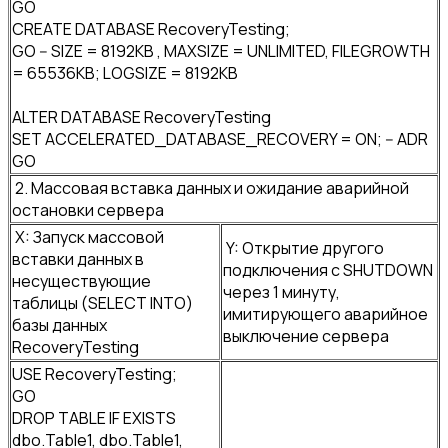
GO
CREATE DATABASE RecoveryTesting;
GO -- SIZE = 8192KB , MAXSIZE = UNLIMITED, FILEGROWTH
= 65536KB; LOGSIZE = 8192KB
ALTER DATABASE RecoveryTesting
SET ACCELERATED_DATABASE_RECOVERY = ON; -- ADR
GO
2. Массовая вставка данных и ожидание аварийной
остановки сервера
X: Запуск массовой
Y: Открытие другого
вставки данных в
подключения с SHUTDOWN
несуществующие
через 1 минуту,
таблицы (SELECT INTO)
имитирующего аварийное
базы данных
выключение сервера
RecoveryTesting
USE RecoveryTesting;
GO
DROP TABLE IF EXISTS
dbo.Table1, dbo.Table1,