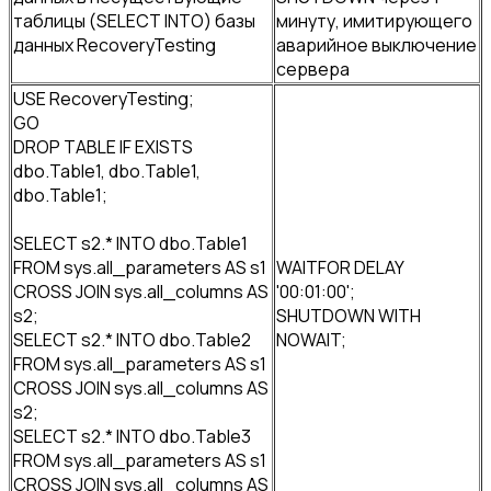
таблицы (SELECT INTO) базы
минуту, имитирующего
данных RecoveryTesting
аварийное выключение
сервера
USE RecoveryTesting;
GO
DROP TABLE IF EXISTS
dbo.Table1, dbo.Table1,
dbo.Table1;
SELECT s2.* INTO dbo.Table1
FROM sys.all_parameters AS s1
WAITFOR DELAY
CROSS JOIN sys.all_columns AS
'00:01:00';
s2;
SHUTDOWN WITH
SELECT s2.* INTO dbo.Table2
NOWAIT;
FROM sys.all_parameters AS s1
CROSS JOIN sys.all_columns AS
s2;
SELECT s2.* INTO dbo.Table3
FROM sys.all_parameters AS s1
CROSS JOIN sys.all_columns AS