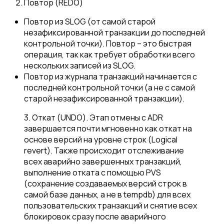
Повтор (REDO)
Повтор из SLOG (от самой старой
незафиксированной транзакции до последней
контрольной точки). Повтор – это быстрая
операция, так как требует обработки всего
нескольких записей из SLOG.
Повтор из журнала транзакций начинается с
последней контрольной точки (а не с самой
старой незафиксированной транзакции).
3. Откат (UNDO). Этап отмены с ADR
завершается почти мгновенно как откат на
основе версий на уровне строк (Logical
revert). Также происходит отслеживание
всех аварийно завершенных транзакций,
выполнение отката с помощью PVS
(сохранение создаваемых версий строк в
самой базе данных, а не в tempdb) для всех
пользовательских транзакций и снятие всех
блокировок сразу после аварийного