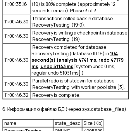
11:00:35.16
(19) is 88% complete (approximately 12
seconds remain). Phase 3 of 3.
1 transactions rolled back in database
11:00:46.30
'RecoveryTesting' (19:0).
Recovery is writing a checkpoint in database
11:00:46.30
'RecoveryTesting' (19).
Recovery completed for database
RecoveryTesting (database ID 19) in
104
11:00:46.30
second(s) (analysis 4741 ms, redo 47179
ms, undo 51143 ms
[system undo 0 ms,
regular undo 51031 ms].)
Parallel redo is shutdown for database
11:00:46.30
'RecoveryTesting' with worker pool size [3].
11:00:46.32
Recovery is complete.
6. Информация о файлах БД (через sys.database_files).
name
state_desc
Size (Kb)
RecoveryTesting
ONLINE
4005888