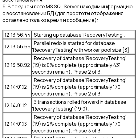
5. В текущем логе MS SQL Server находим информацию
о восстановлении БД (для простоты отображения
оставлено только время и сообщение):
12:13:56.44
Starting up database 'RecoveryTesting'.
Parallel redo is started for database
12:13:56.65
'RecoveryTesting' with worker pool size [3].
Recovery of database 'RecoveryTesting'
12:13:58.92
(19) is 0% complete (approximately 431
seconds remain). Phase 2 of 3.
Recovery of database 'RecoveryTesting'
12:14:01.12
(19) is 2% complete (approximately 170
seconds remain). Phase 2 of 3.
3 transactions rolled forward in database
12:14:01.12
'RecoveryTesting' (19:0).
Recovery of database 'RecoveryTesting'
12:14:01.13
(19) is 2% complete (approximately 170
seconds remain). Phase 3 of 3.