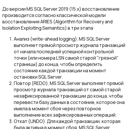
До версии MS SQL Server 2019 (15.x) восстановление
производится согласно классической модели
восстановления ARIES (Algorithm for Recovery and
Isolation Exploiting Semantics) в три этапа:
Анализ (write-ahead logging). MS SQL Server
выполняет прямой просмотр журнала транзакций
от начала последней успешной контрольной
точки (или номера LSN самой старой "грязной"
страницы) до конца, чтобы определить
состояние каждой транзакции на момент
остановки SQL Server.
Повтор (REDO). MS SQL Server выполняет прямой
просмотр журнала транзакций от самой старой
незафиксированной транзакции до конца, чтобы
перевести базу данных в состояние, которое она
имела в момент сбоя через повторное
выполнение всех зафиксированных операций.
Откат (UNDO). Для каждой транзакции, которая
была активна в момент сбоя, MS SQL Server