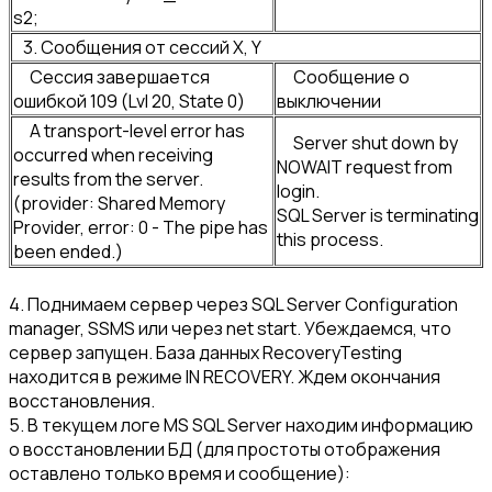
s2;
3. Сообщения от сессий X, Y
Сессия завершается
Сообщение о
ошибкой 109 (Lvl 20, State 0)
выключении
A transport-level error has
Server shut down by
occurred when receiving
NOWAIT request from
results from the server.
login.
(provider: Shared Memory
SQL Server is terminating
Provider, error: 0 - The pipe has
this process.
been ended.)
4. Поднимаем сервер через SQL Server Configuration
manager, SSMS или через net start. Убеждаемся, что
сервер запущен. База данных RecoveryTesting
находится в режиме IN RECOVERY. Ждем окончания
восстановления.
5. В текущем логе MS SQL Server находим информацию
о восстановлении БД (для простоты отображения
оставлено только время и сообщение):