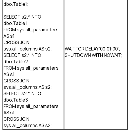
dbo.Table1;
SELECT s2.* INTO
dbo.Table1
FROM sys.all_parameters
AS s1
CROSS JOIN
sys.all_columns AS s2;
WAITFOR DELAY '00:01:00';
SELECT s2.* INTO
SHUTDOWN WITH NOWAIT;
dbo.Table2
FROM sys.all_parameters
AS s1
CROSS JOIN
sys.all_columns AS s2;
SELECT s2.* INTO
dbo.Table3
FROM sys.all_parameters
AS s1
CROSS JOIN
sys.all_columns AS s2;