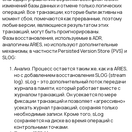
изменений базы данных и отмене только логических
операций. Все транзакции, которые были активны на
момент сбоя, помечаются как прерванные, поэтому
любые версии, являющиеся результатом этих
транзакций, могут быть проигнорированы.
Фазы восстановления, используемые в ADR,
аналогичны ARIES, но используют дополнительные
механизмы, в частности Persisted Version Store (PVS) и
SLOG:
Анализ. Процесс остается таким же, как и в ARIES,
но с добавлением восстановления SLOG (stream
log). sLog – это дополнительный поток передачи
журнала в памяти, который работает вместе с
журналом транзакций. Он усекается по мере
фиксации транзакций и позволяет «агрессивно»
усекать журнал транзакций, сохраняя только
необходимые записи. Кроме того, sLog
сохраняется на диске во время операций с
контрольными точками.