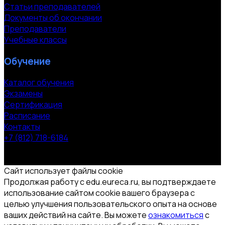
Статьи преподавателей
Документы об окончании
Преподаватели
Учебные классы
Обучение
Каталог обучения
Экзамены
Сертификация
Расписание
Контакты
+7 (812) 718-6184
СПб, Московский пр. 118
© 2000-2026 УЦ компании «ЭВРИКА»
Сайт использует файлы cookie
Продолжая работу с edu.eureca.ru, вы подтверждаете
использование сайтом cookie вашего браузера с
целью улучшения пользовательского опыта на основе
ваших действий на сайте. Вы можете
ознакомиться
с