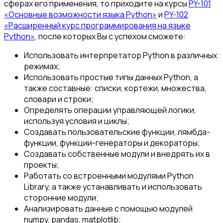
сферах его применения, то приходите на курсы
PY-101
«Основные возможности языка Python»
и
PY-102
«Расширенный курс программирования на языке
Python»
, после которых Вы с успехом сможете:
Использовать интерпретатор Python в различных
режимах;
Использовать простые типы данных Python, а
также составные: списки, кортежи, множества,
словари и строки;
Определять операции управляющей логики,
используя условия и циклы;
Создавать пользовательские функции, лямбда-
функции, функции-генераторы и декораторы;
Создавать собственные модули и внедрять их в
проекты;
Работать со встроенными модулями Python
Library, а также устанавливать и использовать
сторонние модули;
Анализировать данные с помощью модулей
numpy, pandas, matplotlib;