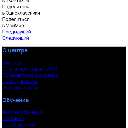
в ВКонтакте
Поделиться
в Одноклассники
Поделиться
в МойМир
Предыдущий
Следующий
О центре
Новости
Статьи преподавателей
Документы об окончании
Преподаватели
Учебные классы
Обучение
Каталог обучения
Экзамены
Сертификация