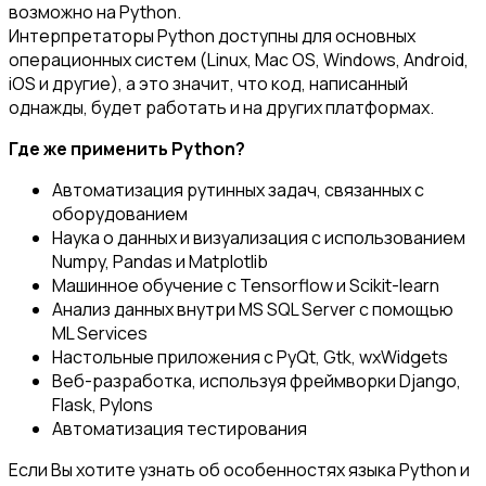
возможно на Python.
Интерпретаторы Python доступны для основных
операционных систем (Linux, Mac OS, Windows, Android,
iOS и другие), а это значит, что код, написанный
однажды, будет работать и на других платформах.
Где же применить Python?
Автоматизация рутинных задач, связанных с
оборудованием
Наука о данных и визуализация с использованием
Numpy, Pandas и Matplotlib
Машинное обучение с Tensorflow и Scikit-learn
Анализ данных внутри MS SQL Server с помощью
ML Services
Настольные приложения с PyQt, Gtk, wxWidgets
Веб-разработка, используя фреймворки Django,
Flask, Pylons
Автоматизация тестирования
Если Вы хотите узнать об особенностях языка Python и