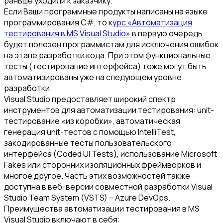
раньше уходили к заказчику.
Если Ваши программные продукты написаны на языке
программирования C#, то к
урс «Автоматизация
тестирования в MS Visual Studio»
в первую очередь
будет полезен программистам для исключения ошибок
на этапе разработки кода. При этом функциональные
тесты (тестирование интерфейса) тоже могут быть
автоматизированы уже на следующем уровне
разработки.
Visual Studio предоставляет широкий спектр
инструментов для автоматизации тестирования: unit-
тестирование «из коробки», автоматическая
генерация unit-тестов с помощью IntelliTest,
закодированные тесты пользовательского
интерфейса (Coded UI Tests), использование Microsoft
Fakes или сторонних изоляционных фреймворков и
многое другое. Часть этих возможностей также
доступна в веб-версии совместной разработки Visual
Studio Team System (VSTS) – Azure DevOps.
Преимущества автоматизации тестирования в MS
Visual Studio включают в себя: