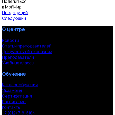
Поделиться
в МойМир
Предыдущий
Следующий
О центре
Новости
Статьи преподавателей
Документы об окончании
Преподаватели
Учебные классы
Обучение
Каталог обучения
Экзамены
Сертификация
Расписание
Контакты
+7 (812) 718-6184