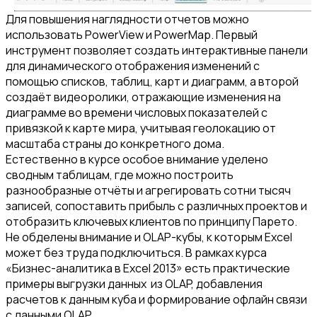
Для повышения наглядности отчетов можно
использовать PowerView и PowerMap. Первый
инструмент позволяет создать интерактивные панели
для динамического отображения изменений с
помощью списков, таблиц, карт и диаграмм, а второй
создаёт видеоролики, отражающие изменения на
диаграмме во времени числовых показателей с
привязкой к карте мира, учитывая геолокацию от
масштаба страны до конкретного дома.
Естественно в курсе особое внимание уделено
сводным таблицам, где можно построить
разнообразные отчёты и агрегировать сотни тысяч
записей, сопоставить прибыль с различных проектов и
отобразить ключевых клиентов по принципу Парето.
Не обделены внимание и OLAP-кубы, к которым Excel
может без труда подключиться. В рамках курса
«Бизнес-аналитика в Excel 2013» есть практические
примеры выгрузки данных из OLAP, добавления
расчетов к данным куба и формирование офлайн связи
с данными OLAP.