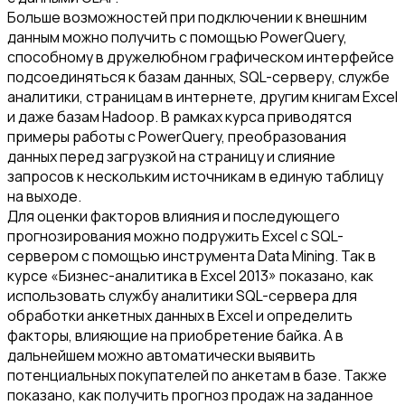
Больше возможностей при подключении к внешним
данным можно получить с помощью PowerQuery,
способному в дружелюбном графическом интерфейсе
подсоединяться к базам данных, SQL-серверу, службе
аналитики, страницам в интернете, другим книгам Excel
и даже базам Hadoop. В рамках курса приводятся
примеры работы с PowerQuery, преобразования
данных перед загрузкой на страницу и слияние
запросов к нескольким источникам в единую таблицу
на выходе.
Для оценки факторов влияния и последующего
прогнозирования можно подружить Excel с SQL-
сервером с помощью инструмента Data Mining. Так в
курсе «Бизнес-аналитика в Excel 2013» показано, как
использовать службу аналитики SQL-сервера для
обработки анкетных данных в Excel и определить
факторы, влияющие на приобретение байка. А в
дальнейшем можно автоматически выявить
потенциальных покупателей по анкетам в базе. Также
показано, как получить прогноз продаж на заданное