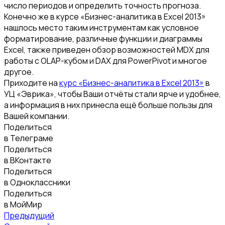
число периодов и определить точность прогноза.
Конечно же в курсе «Бизнес-аналитика в Excel 2013»
нашлось место таким инструментам как условное
форматирование, различные функции и диаграммы
Excel, также приведен обзор возможностей MDX для
работы с OLAP-кубом и DAX для PowerPivot и многое
другое.
Приходите на
курс «Бизнес-аналитика в Excel 2013»
в
УЦ «Эврика», чтобы Ваши отчёты стали ярче и удобнее,
а информация в них принесла ещё больше пользы для
Вашей компании.
Поделиться
в Телеграме
Поделиться
в ВКонтакте
Поделиться
в Одноклассники
Поделиться
в МойМир
Предыдущий